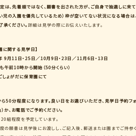
定は、先着順ではなく、願書を出された方が、ご自身で抽選しに来て
い児の入園を優先しているため）枠が空いてない状況になる場合は
了承ください。
詳細は見学の際にお伝えいたします。
園に関する見学日】
4年 9月11日・25日／10月9日・23日／11月6日・13日
も午前10時から開始（50分くらい）
ごしょがだに保育園にて
から50分程度になります。良い日をお選びいただき、見学日予約フ
」）か、お電話でご予約ください。
、20組程度を予定しています。
年度の願書は見学後にお渡しし、ご記入後、郵送または園までご持参