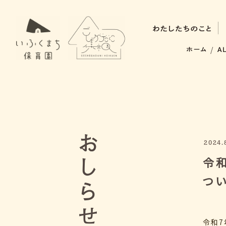
/
2024.
令和
つ
令和7