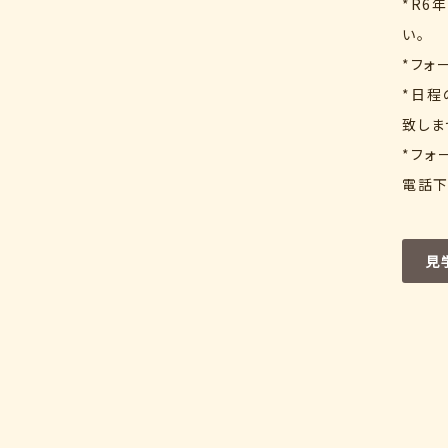
*R6
い。
*フォ
*日程
致しま
*フォ
電話下
見