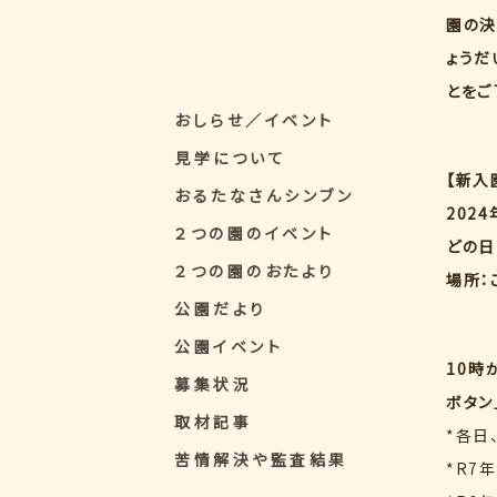
園の決
ょうだ
とをご
おしらせ／イベント
見学について
【新入
おるたなさんシンブン
202
２つの園のイベント
どの日
２つの園のおたより
場所：
公園だより
公園イベント
10時
募集状況
ボタン
取材記事
*各日
苦情解決や監査結果
*R7