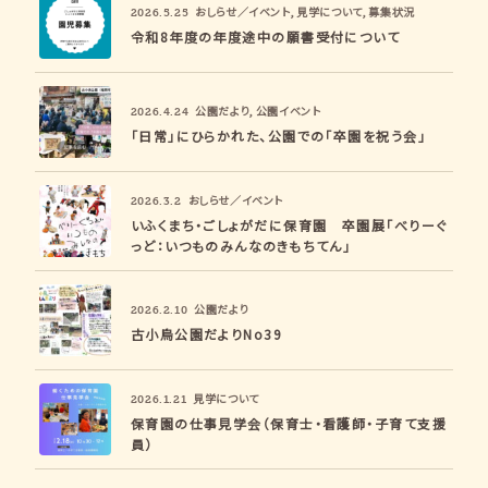
おしらせ／イベント
,
見学について
,
募集状況
2026.5.25
令和8年度の年度途中の願書受付について
公園だより
,
公園イベント
2026.4.24
「日常」にひらかれた、公園での「卒園を祝う会」
おしらせ／イベント
2026.3.2
いふくまち・ごしょがだに保育園 卒園展「べりーぐ
っど：いつものみんなのきもちてん」
公園だより
2026.2.10
古小烏公園だよりNo39
見学について
2026.1.21
保育園の仕事見学会（保育士・看護師・子育て支援
員）