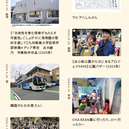
2025.3.30
動画
ウヒアハしんぶん
2023.10.28
【「主体性を育む保育がもたらす
可能性」ごしょがだに保育園の取
材を通して】九州産業大学芸術学
部映像メディア専攻 古木綾
動画
乃 卒業制作作品（2025年）
【古小烏公園からはじまるプロジ
ェクト#09】公園バザー（2023年）
2024.4.26
2024.6.19
学び
地球
韓国からのお客さん！
OKA BEAN展に行ったり、川へ行
2024.3.31
ったり〜