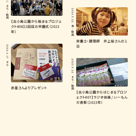
まち
2024.5.22
・
動画
【古小烏公園から始まるプロジェ
クト#08】2回目の卒園式（2023
食
・
年）
動画
栄養士・調理師 井上桜さんの１
日
2024.4.17
2023.9.22
まち
まち
・
動画
赤星さんよりプレゼント
【古小烏公園からはじまるプロジ
ェクト#07】ラジオ体操 / いーもん
だ表彰（2023年）