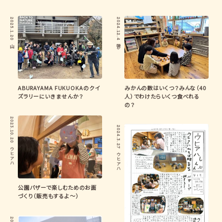
2025.1.20
2024.12.4
山
学び
ABURAYAMA FUKUOKAのクイ
みかんの数はいくつ？みんな（40
ズラリーにいきませんか？
人）でわけたらいくつ食べれる
の？
2023.10.20
2024.3.27
ウヒアハ
ウヒアハ
公園バザーで楽しむためのお面
づくり（販売もするよ〜）