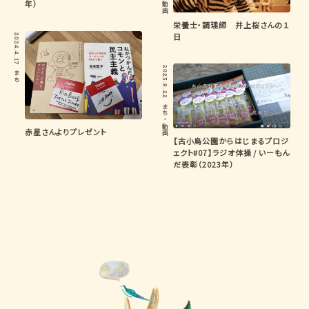
年）
動画
栄養士・調理師 井上桜さんの１
日
2024.4.17
2023.9.22
まち
まち
・
動画
赤星さんよりプレゼント
【古小烏公園からはじまるプロジ
ェクト#07】ラジオ体操 / いーもん
だ表彰（2023年）