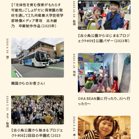
2023.10.28
【「主体性を育む保育がもたらす
可能性」ごしょがだに保育園の取
材を通して】九州産業大学芸術学
部映像メディア専攻 古木綾
動画
乃 卒業制作作品（2025年）
【古小烏公園からはじまるプロジ
ェクト#09】公園バザー（2023年）
2024.4.26
2024.6.19
学び
地球
韓国からのお客さん！
OKA BEAN展に行ったり、川へ行
2024.3.31
ったり〜
まち
2024.5.22
・
動画
【古小烏公園から始まるプロジェ
クト#08】2回目の卒園式（2023
食
・