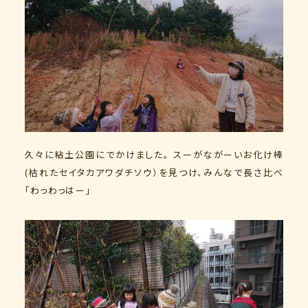
久々に粘土公園にでかけました。 スーがながーいお化け棒
(枯れたセイタカアワダチソウ）を見つけ、みんなで長さ比べ
「わっわっはー」