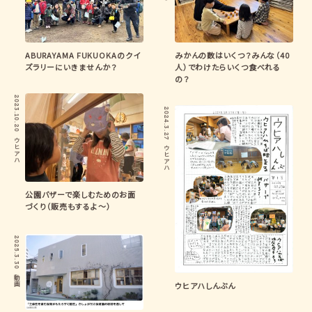
ABURAYAMA FUKUOKAのクイ
みかんの数はいくつ？みんな（40
ズラリーにいきませんか？
人）でわけたらいくつ食べれる
の？
2023.10.20
2024.3.27
ウヒアハ
ウヒアハ
公園バザーで楽しむためのお面
づくり（販売もするよ〜）
2025.3.30
動画
ウヒアハしんぶん