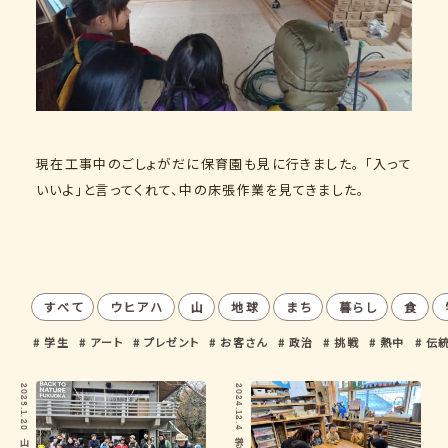
現在工事中のごしょがだに保育園も見に行きました。 「入って
いいよ」と言ってくれて、中の床張作業を見てきました。
すべて
ウヒアハ
山
地球
まち
暮らし
食
学生
アート
プレゼント
お客さん
政治
挑戦
熱中
伝
2025.1.20
2024.12.4
山
学び