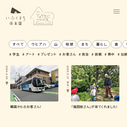
すべて
ウヒアハ
山
地球
まち
暮らし
食
学生
アート
プレゼント
お客さん
政治
挑戦
熱中
伝
2024.4.26
2023.5.17
まち
学び
・
学び
韓国からのお客さん！
「福田桂さん」が来てくれました！