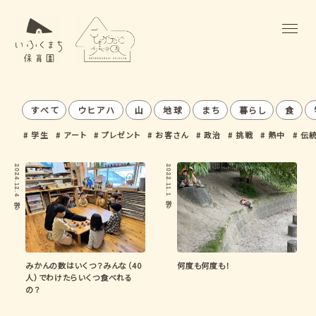
すべて
ウヒアハ
山
地球
まち
暮らし
食
学生
アート
プレゼント
お客さん
政治
挑戦
熱中
伝
2024.12.4
2022.11.1
学び
学び
みかんの数はいくつ？みんな（40
何度も何度も！
人）でわけたらいくつ食べれる
の？